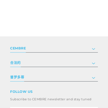
CEMBRE
公司
合法的
投资者关系
跟我们工作
隐私和 cookie 政策
普罗多蒂
条款和条件
免责声明
工业
FOLLOW US
Whistleblowing
铁路
Subscribe to CEMBRE newsletter and stay tuned
职业道德规范与反腐败政策
电力
eMobility