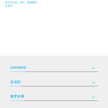
粘合剂方板，预印，聚碳酸酯，
无卤素
CEMBRE
公司
合法的
投资者关系
跟我们工作
隐私和 cookie 政策
普罗多蒂
条款和条件
免责声明