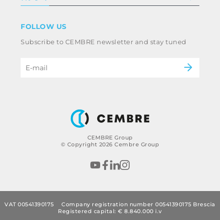
条款和条件
免责声明
工业
FOLLOW US
Whistleblowing
铁路
Subscribe to CEMBRE newsletter and stay tuned
职业道德规范与反腐败政策
电力
eMobility
B2B Disclaimer
CEMBRE Group
© Copyright 2026 Cembre Group
VAT 00541390175
Company registration number 00541390175 Brescia
Registered capital: € 8.840.000 i.v