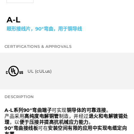
A-L
眼形接线片，90°弯曲，用于铜导线
CERTIFICATIONS & APPROVALS
UL (cULus)
DESCRIPTION
A-L系列90°弯曲端子
可实现
铜导体的可靠连接
。
产品采用
高纯度电解铜管
制造，并经过
退火和电解镀锡处
理
，以
便于压接并提高抗机械应力能力
。
90°弯曲接线板
可在
安装空间有限的应用中实现电缆定向