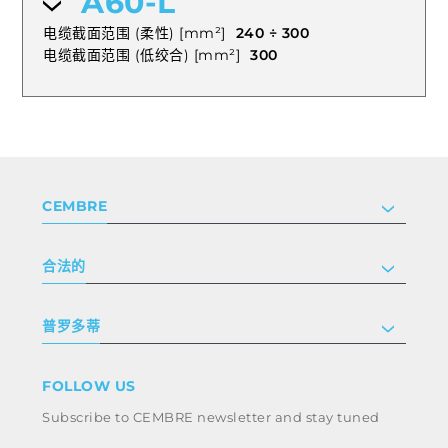
A60-L
电缆截面范围 (柔性) [mm²]
240 ÷ 300
电缆截面范围 (低绞合) [mm²]
300
CEMBRE
公司
合法的
投资者关系
跟我们工作
隐私和 cookie 政策
普罗多蒂
条款和条件
免责声明
工业
FOLLOW US
Whistleblowing
铁路
Subscribe to CEMBRE newsletter and stay tuned
职业道德规范与反腐败政策
电力