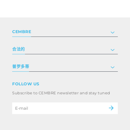
CEMBRE
公司
合法的
投资者关系
跟我们工作
隐私和 cookie 政策
普罗多蒂
条款和条件
免责声明
工业
FOLLOW US
Whistleblowing
铁路
Subscribe to CEMBRE newsletter and stay tuned
职业道德规范与反腐败政策
电力
eMobility
B2B Disclaimer