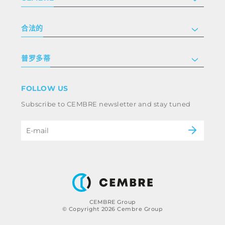
公司
合法的
投资者关系
跟我们工作
隐私和 cookie 政策
普罗多蒂
条款和条件
免责声明
工业
FOLLOW US
Whistleblowing
铁路
Subscribe to CEMBRE newsletter and stay tuned
职业道德规范与反腐败政策
电力
eMobility
B2B Disclaimer
CEMBRE Group
© Copyright 2026 Cembre Group