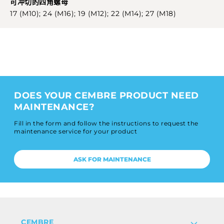
可冲切的四角螺母
17 (M10); 24 (M16); 19 (M12); 22 (M14); 27 (M18)
DOES YOUR CEMBRE PRODUCT NEED
MAINTENANCE?
Fill in the form and follow the instructions to request the
maintenance service for your product
ASK FOR MAINTENANCE
CEMBRE