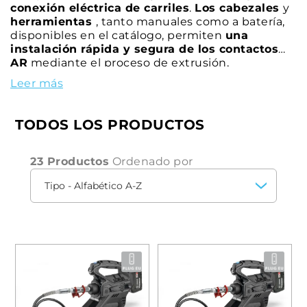
conexión eléctrica de carriles
.
Los cabezales
y
herramientas
, tanto manuales como a batería,
disponibles en el catálogo, permiten
una
instalación rápida y segura de los contactos
AR
mediante el proceso de extrusión,
garantizando así
una conexión duradera y
Leer más
continua de los conductores al carril
, tanto en
los circuitos de señalización como en los de
retorno de corriente de tracción.
TODOS LOS PRODUCTOS
23 Productos
Ordenado por