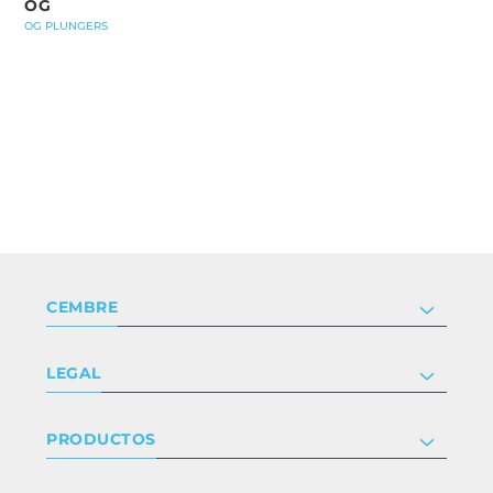
OG
OG PLUNGERS
CEMBRE
Compañía
LEGAL
Certificaciones
Relaciones con inversores
Política de privacidad y cookies
PRODUCTOS
Trabaja con nosotros
Términos y condiciones
Renuncia
Industria