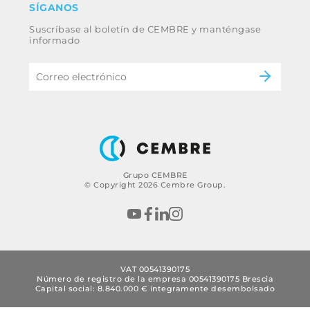
SÍGANOS
Whistleblowing
Ferrocarril
Suscríbase al boletín de CEMBRE y manténgase
Código ético y política anticorrupción del
Energía
informado
grupo
eMobility
B2B Disclaimer
Grupo CEMBRE
© Copyright 2026 Cembre Group.
VAT 00541390175
Número de registro de la empresa 00541390175 Brescia
Capital social: 8.840.000 € íntegramente desembolsado