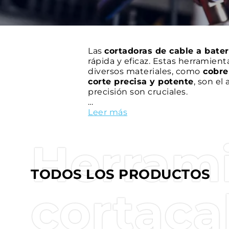
Las
cortadoras de cable a bater
rápida y eficaz. Estas herramien
diversos materiales, como
cobre
corte precisa y potente
, son el
precisión son cruciales.
Las
Leer más
cortadoras sin cable
ofrecen
Los
cabezales giratorios
de las 
permite una mayor
flexibilidad
Herram
bilineales
, que son más ligeras 
compactos para hacer frente a to
TODOS LOS PRODUCTOS
Tecnología avanzada
: integrad
cortadoras ofrecen un
soporte d
cortaca
pueden registrarse y descargars
sencillo.
Seguridad integrada
: todas las