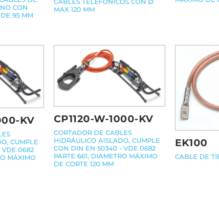
CABLES TELEFÓNICOS CON Ø
ONO CON
MAX 120 MM
DE 95 MM
CP1120-W-1000-KV
000-KV
CORTADOR DE CABLES
LES
HIDRÁULICO AISLADO, CUMPLE
EK100
DO, CUMPLE
CON DIN EN 50340 - VDE 0682
 VDE 0682
PARTE 661, DIÁMETRO MÁXIMO
CABLE DE T
RO MÁXIMO
DE CORTE 120 MM