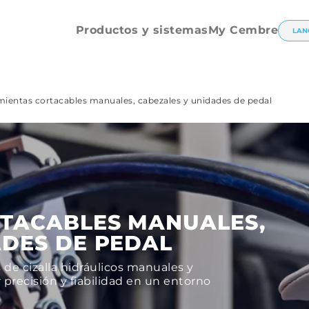
eléctrico
Tronzaruercas
Productos y sistemas
My Cembre
LAN
ientas cortacables manuales, cabezales y unidades de pedal
TACABLES MANUALES,
ADES DE PEDAL
de cizalla hidráulicos manuales y
precisión y fiabilidad en un entorno