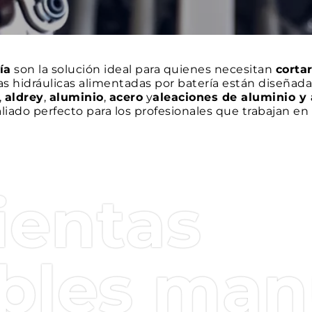
ía
son la solución ideal para quienes necesitan
corta
tas hidráulicas alimentadas por batería están diseña
,
aldrey
,
aluminio
,
acero
y
aleaciones de aluminio y
 aliado perfecto para los profesionales que trabajan en
 una serie de características que las hacen únicas en
cortadoras de alambre están disponibles en diferente
y
facilidad de
uso en espacios difíciles. También est
ientas
y maniobrables, y en
diseños de pistola
o
estándar
, 
dos los requisitos operativos.
as con una
pantalla OLED
que permite controlar los p
igital
sin precedentes. Gracias al
sistema SMARTOO
bles man
e, lo que garantiza una gestión óptima de las opera
 cortadoras a batería están equipadas con
avanzados 