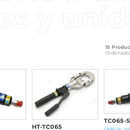
, que garantizan un funcionamiento seguro en todas l
es y uni
ionales
ería
no sólo ofrecen una capacidad de corte excepcio
ramienta está equipada con una
batería recargable
de
facilidad de uso
incluso en entornos de trabajo exig
rramientas garantizan un rendimiento constante y de a
material que se corte.
15 Produc
Ordenado
TC065-
HT-TC065
CABEZAL HI