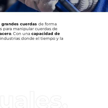
r grandes cuerdas
de forma
das para manipular cuerdas de
 acero
. Con una
capacidad de
 industrias donde el tiempo y la
 el mercado:
s formas y tamaños, lo que
án disponibles en
versiones
que son más robustos y
arámetros en tiempo real, estas
L
, los datos de funcionamiento
uales,
ciones y un mantenimiento más
sistemas de seguridad
,