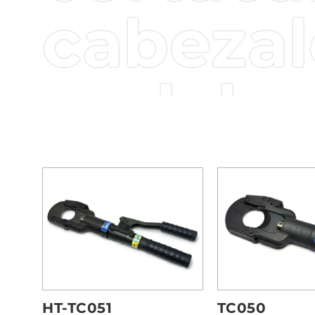
incluidas válvulas de seguridad
cabezal
Rendimiento y fiabilidad excepc
Las
cortadoras de pernos a bat
diseñadas para durar. Cada her
pedal
garantiza una gran
autonomía
y
tecnología hidráulica
, estas he
independientemente del tipo de 
HT-TC051
TC050