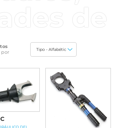
as condiciones.
dades de
nal, sino que también están
 cómoda conexión, que
entes. Además, gracias a la
lta calidad,
tos
 por
SC
DRÁULICO DEL