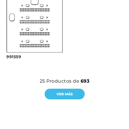
991559
25
Productos de
693
VER MÁS