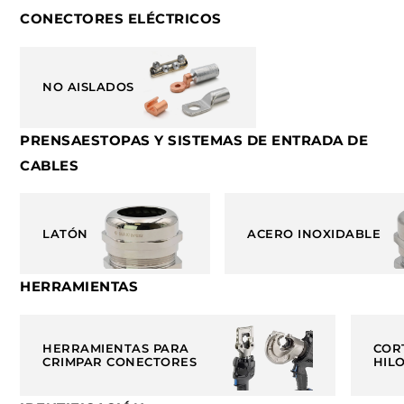
CONECTORES ELÉCTRICOS
NO AISLADOS
PRENSAESTOPAS Y SISTEMAS DE ENTRADA DE
CABLES
LATÓN
ACERO INOXIDABLE
HERRAMIENTAS
HERRAMIENTAS PARA
COR
CRIMPAR CONECTORES
HIL