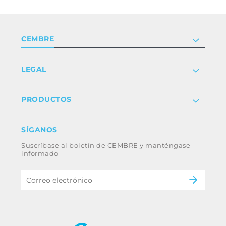
CEMBRE
Compañía
LEGAL
Certificaciones
Relaciones con inversores
Política de privacidad y cookies
PRODUCTOS
Trabaja con nosotros
Términos y condiciones
Renuncia
Industria
SÍGANOS
Whistleblowing
Ferrocarril
Suscríbase al boletín de CEMBRE y manténgase
Código ético y política anticorrupción del
Energía
informado
grupo
eMobility
B2B Disclaimer