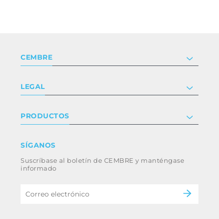
CEMBRE
Compañía
LEGAL
Certificaciones
Relaciones con inversores
Política de privacidad y cookies
PRODUCTOS
Trabaja con nosotros
Términos y condiciones
Renuncia
Industria
SÍGANOS
Whistleblowing
Ferrocarril
Suscríbase al boletín de CEMBRE y manténgase
Código ético y política anticorrupción del
Energía
informado
grupo
eMobility
B2B Disclaimer