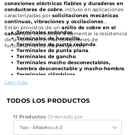
conexiones eléctricas fiables y duraderas en
conductores de cobre
, incluso en aplicaciones
caracterizadas por
solicitaciones mecánicas
continuas, vibraciones y oscilaciones
.
Están provistos de un
anillo de cobre en el
Terminales redondos
.
cañón
que contribuye a aumentar la resistencia
Terminales de horquilla
.
de la conexión en las condiciones de
Terminales de punta redonda
.
funcionamiento más exigentes.
Terminales de punta plana
.
Terminales de gancho
.
Terminales macho desconectables,
hembra desconectable y macho-hembra
.
Terminales cilíndricos
.
Leer más
TODOS LOS PRODUCTOS
11 Productos
Ordenado por