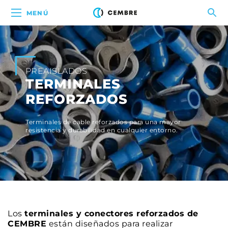
MENÚ
PREAISLADOS
TERMINALES
REFORZADOS
Terminales de cable reforzados para una mayor
resistencia y durabilidad en cualquier entorno.
Los
terminales y conectores reforzados de
CEMBRE
están diseñados para realizar