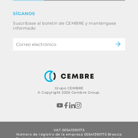
Renuncia
Industria
SÍGANOS
Whistleblowing
Ferrocarril
Suscríbase al boletín de CEMBRE y manténgase
Código ético y política anticorrupción del
Energía
informado
grupo
eMobility
B2B Disclaimer
Grupo CEMBRE
© Copyright 2026 Cembre Group.
VAT 00541390175
Número de registro de la empresa 00541390175 Brescia