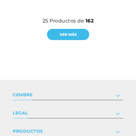
25
Productos de
162
VER MÁS
CEMBRE
Compañía
LEGAL
Certificaciones
Relaciones con inversores
Política de privacidad y cookies
PRODUCTOS
Trabaja con nosotros
Términos y condiciones