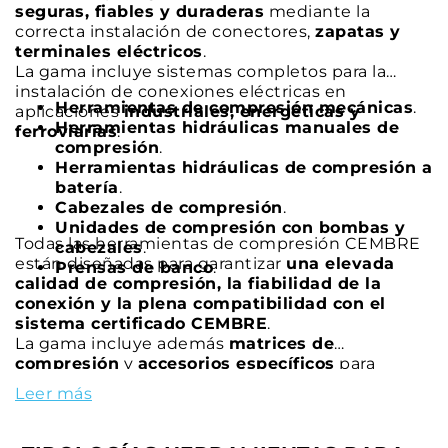
seguras, fiables y duraderas
mediante la
correcta instalación de conectores,
zapatas y
terminales eléctricos
.
La gama incluye sistemas completos para la
instalación de conexiones eléctricas en
Herramientas de compresión mecánicas
.
aplicaciones
industriales, energéticas y
Herramientas hidráulicas manuales de
ferroviarias
:
compresión
.
Herramientas hidráulicas de compresión a
batería
.
Cabezales de compresión
.
Unidades de compresión con bombas y
Todas las herramientas de compresión CEMBRE
cabezales
.
están diseñadas para garantizar
una elevada
Prensas de banco
.
calidad de compresión, la fiabilidad de la
conexión y la plena compatibilidad con el
sistema certificado CEMBRE
.
La gama incluye además
matrices de
compresión
y
accesorios específicos
para
completar cualquier sistema de compresión.
Leer más