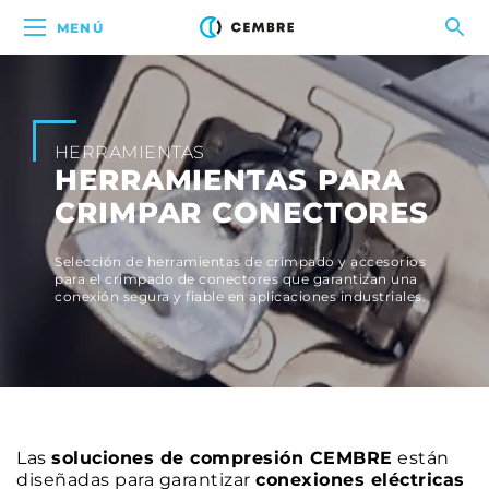
MENÚ
HERRAMIENTAS
HERRAMIENTAS PARA
CRIMPAR CONECTORES
Selección de herramientas de crimpado y accesorios
para el crimpado de conectores que garantizan una
conexión segura y fiable en aplicaciones industriales.
Las
soluciones de compresión CEMBRE
están
diseñadas para garantizar
conexiones eléctricas