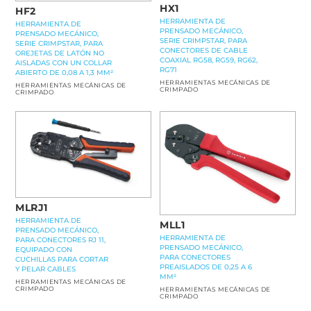
HX1
HF2
HERRAMIENTA DE
HERRAMIENTA DE
PRENSADO MECÁNICO,
PRENSADO MECÁNICO,
SERIE CRIMPSTAR, PARA
SERIE CRIMPSTAR, PARA
CONECTORES DE CABLE
OREJETAS DE LATÓN NO
COAXIAL RG58, RG59, RG62,
AISLADAS CON UN COLLAR
RG71
ABIERTO DE 0,08 A 1,3 MM²
HERRAMIENTAS MECÁNICAS DE
HERRAMIENTAS MECÁNICAS DE
CRIMPADO
CRIMPADO
MLRJ1
HERRAMIENTA DE
MLL1
PRENSADO MECÁNICO,
HERRAMIENTA DE
PARA CONECTORES RJ 11,
PRENSADO MECÁNICO,
EQUIPADO CON
PARA CONECTORES
CUCHILLAS PARA CORTAR
PREAISLADOS DE 0,25 A 6
Y PELAR CABLES
MM²
HERRAMIENTAS MECÁNICAS DE
CRIMPADO
HERRAMIENTAS MECÁNICAS DE
CRIMPADO