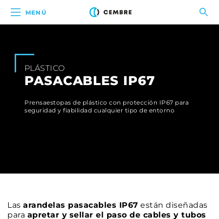
MENÚ
PLÁSTICO
PASACABLES IP67
Prensaestopas de plástico con protección IP67 para
seguridad y fiabilidad cualquier tipo de entorno
Las
arandelas pasacables IP67
están diseñadas
para
apretar y
sellar el paso de cables y tubos