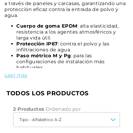
a través de paneles y carcasas, garantizando una
protección eficaz contra la entrada de polvo y
agua.
Cuerpo de goma EPDM
: alta elasticidad,
resistencia a los agentes atmosféricos y
larga vida útil.
Protección IP67
: contra el polvo y las
infiltraciones de agua.
Paso métrico M y Pg
: para las
configuraciones de instalación más
habituales.
Ámbito de aplicación
: para orificios en
Leer más
materiales con un grosor de entre 0,5 y 4
mm.
Amplia gama de medidas
: disponibles para
TODOS LOS PRODUCTOS
diferentes diámetros de cable y tubo.
Color gris RAL 7001
: ideal para cuadros
2 Productos
eléctricos y aplicaciones industriales.
Ordenado por