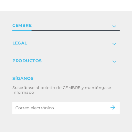
CEMBRE
Compañía
LEGAL
Certificaciones
Relaciones con inversores
Política de privacidad y cookies
PRODUCTOS
Trabaja con nosotros
Términos y condiciones
Renuncia
Industria
SÍGANOS
Whistleblowing
Ferrocarril
Suscríbase al boletín de CEMBRE y manténgase
Código ético y política anticorrupción del
Energía
informado
grupo
eMobility
B2B Disclaimer