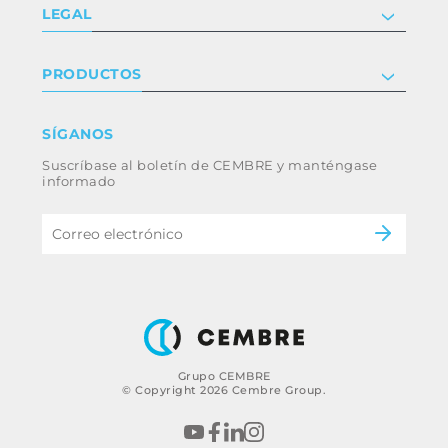
Compañía
LEGAL
Certificaciones
Relaciones con inversores
Política de privacidad y cookies
PRODUCTOS
Trabaja con nosotros
Términos y condiciones
Renuncia
Industria
SÍGANOS
Whistleblowing
Ferrocarril
Suscríbase al boletín de CEMBRE y manténgase
Código ético y política anticorrupción del
Energía
informado
grupo
eMobility
B2B Disclaimer
Grupo CEMBRE
© Copyright 2026 Cembre Group.