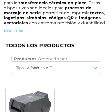
para la
transferencia térmica en place
. Estos
dispositivos son ideales para
procesos de
marcaje en serie
, permitiendo imprimir
textos
,
logotipos
,
símbolos
,
códigos QR
e
imágenes
vectoriales
con extrema precisión y durabilidad.
Gracias a la alta calidad de impresión y al
Leer más
eficiente consumo de cinta monocromo, las
impresoras CEMBRE garantizan
resultados
profesionales y duraderos
, optimizando los
TODOS LOS PRODUCTOS
procesos de identificación dentro de los cuadros
eléctricos.
1 Productos
Ordenado por
Las impresoras de etiquetas de cuadro eléctrico
también están equipadas con el
intuitivo
software GENIUSPRO
, que ofrece
un completo
soporte digital
para configurar y gestionar
fácilmente los procesos de impresión. Este
avanzado software permite
una gestión
personalizada y optimizada de las
operaciones,
haciendo que cada
impresión sea precisa y
rápida
, independientemente de la ubicación.