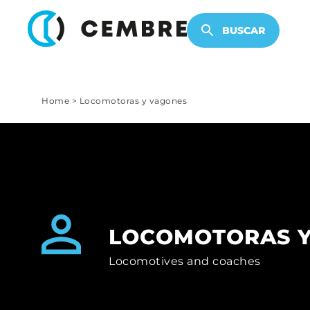
PRODUCTOS ELECTRÓNICOS
ACCESORIOS DE CABLEADO
BUSCAR
Home
>
Locomotoras y vagones
LOCOMOTORAS Y
Locomotives and coaches