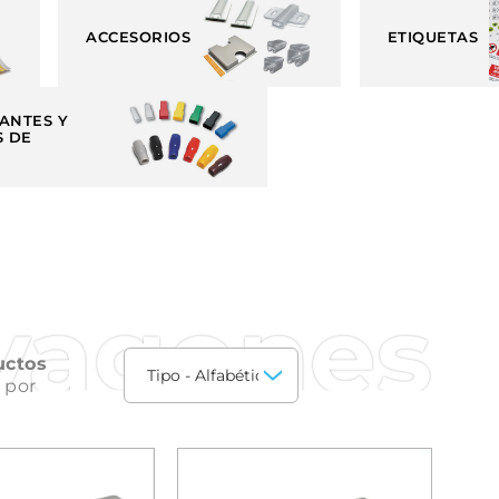
ACCESORIOS
ETIQUETAS
LANTES Y
 DE
vagones
uctos
 por