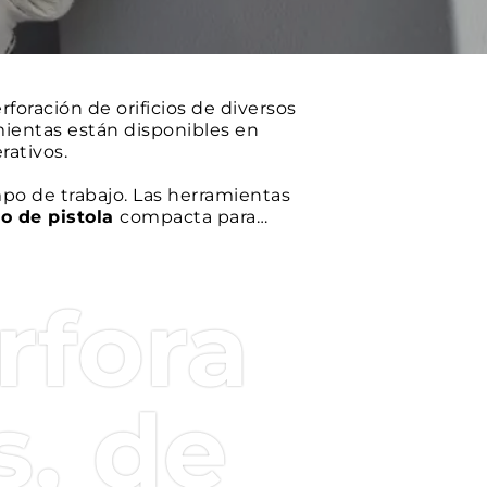
rforación de orificios de diversos
ientas están disponibles en
rativos.
mpo de trabajo. Las herramientas
o de pistola
compacta para
 sistemas de
seguridad
y
rfora
talla OLED
para monitorizar
strar y descargar datos
, de