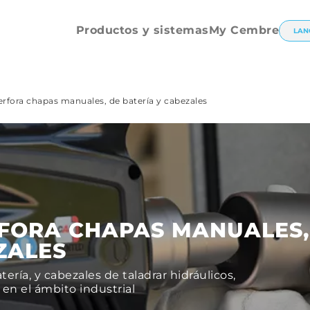
eléctrico
Tronzaruercas
Productos y sistemas
My Cembre
LAN
rfora chapas manuales, de batería y cabezales
FORA CHAPAS MANUALES,
ZALES
ería, y cabezales de taladrar hidráulicos,
 en el ámbito industrial