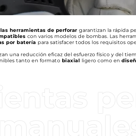
 las herramientas de perforar
garantizan la rápida pe
mpatibles
con varios modelos de bombas. Las herram
as por batería
para satisfacer todos los requisitos ope
zan una reducción eficaz del esfuerzo físico y del tie
onibles tanto en formato
biaxial
ligero como en
diseñ
pleta de la gama. Cuentan con
cabezales giratorios
,
ccesorio de
batería recargable
.
entas pe
ración sin cable están equipadas además con una
pan
eal y un sistema de
tecnología SMARTOO
L para regi
oporte digital completo
.
manuales