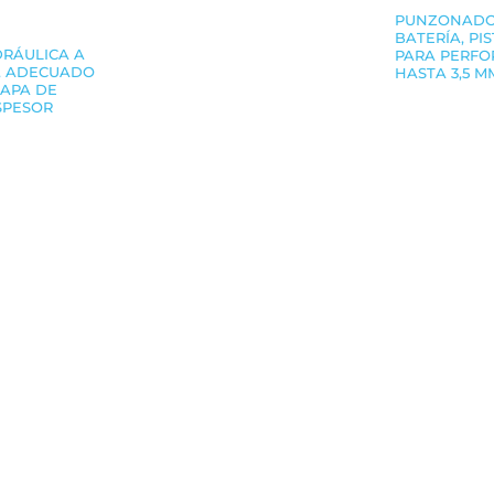
PUNZONADO
BATERÍA, P
RÁULICA A
PARA PERFO
R, ADECUADO
HASTA 3,5 M
APA DE
SPESOR