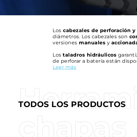
Los
cabezales de perforación y
diámetros. Los cabezales son
co
versiones
manuales
y
accionad
Los
taladros hidráulicos
garanti
de perforar a batería están disp
garantizar una versatilidad com
Leer más
válvulas, e incluso un práctico a
Herrami
Todas las herramientas de perfo
diversos parámetros en tiempo r
operativos, garantizando así un
s
TODOS LOS PRODUCTOS
chapas 