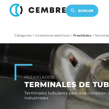
PRODUCTOS ELECTRÓNICOS
BUSCAR
Categories
>
Conectores eléctricos
>
Preaislados
>
Terminal
PREAISLADOS
TERMINALES DE TU
Terminales tubulares para una conexión se
industriales