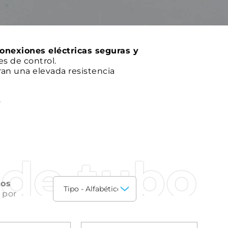
onexiones eléctricas seguras y
es de control.
ran una elevada resistencia
.
 de tubo
tos
 por