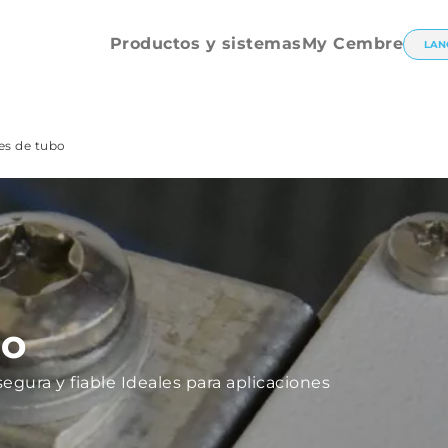
apriete
mecánico
Productos y sistemas
My Cembre
LAN
es de tubo
BO
gura y fiable Ideales para aplicaciones