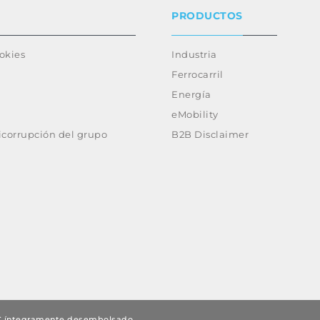
PRODUCTOS
ookies
Industria
Ferrocarril
Energía
eMobility
ticorrupción del grupo
B2B Disclaimer
0 € íntegramente desembolsado