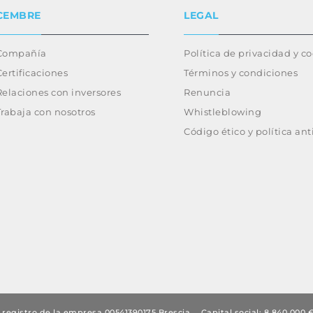
CEMBRE
LEGAL
Compañía
Política de privacidad y c
Certificaciones
Términos y condiciones
Relaciones con inversores
Renuncia
Trabaja con nosotros
Whistleblowing
Código ético y política an
registro de la empresa 00541390175 Brescia
Capital social: 8.840.00