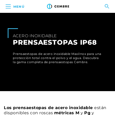
MENÚ
ACERO INOXIDABLE
PRENSAESTOPAS IP68
Prensaestopas de acero inoxidable MaxiInox para una
protección total contra el polvo y el agua. Descubra
la gama completa de prensaestopas Cembre.
Los prensaestopas de acero inoxidable
están
disponibles con roscas
métricas M
y
Pg
y