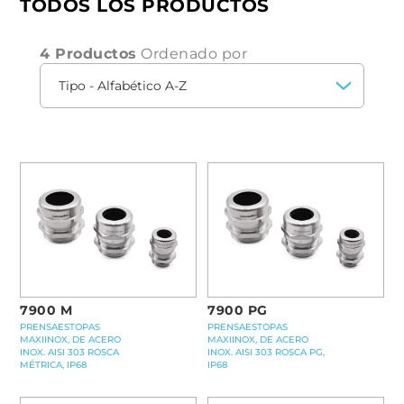
TODOS LOS PRODUCTOS
evitar las deformaciones de los cables y
garantizar
un aislamiento completo
.
4 Productos
Ordenado por
Gracias a estas características,
los prensaestopas
de acero inoxidable Inox
son la solución más
eficaz para garantizar la fiabilidad y durabilidad en
contextos que requieren altos niveles de
seguridad
y
protección
.
7900 M
7900 PG
PRENSAESTOPAS
PRENSAESTOPAS
MAXIINOX, DE ACERO
MAXIINOX, DE ACERO
INOX. AISI 303 ROSCA
INOX. AISI 303 ROSCA PG,
MÉTRICA, IP68
IP68