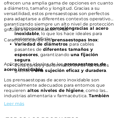
ofrecen una amplia gama de opciones en cuanto
a diámetro, tamaño y longitud. Gracias a su
versatilidad, estos prensaestopas son perfectos
para adaptarse a diferentes contextos operativos,
garantizando siempre un alto nivel de protección
Resistencia a la
corrosióngracias al acero
gracias a la certificación IP68.
inoxidable
, lo que los hace ideales para
entornos difíciles.
Características de los
prensaestopas Inox
:
Variedad de diámetros
para cables
pasantes de
diferentes tamaños y
espesores
, garantizando
una fijación
segura
.
Aplicaciones ideales de los
prensaestopas de
Evita cortes y deformaciones de los cables
acero inoxidable
gracias a
una sujeción eficaz y duradera
.
Los prensaestopas de acero inoxidable son
especialmente adecuados para entornos que
requieren
altos niveles de higiene
, como las
industrias alimentaria y farmacéutica.
También
son resistentes a sustancias corrosivas
, lo que
Leer más
los hace ideales para aplicaciones en
entornos
químicos
o
marinos
. Son adecuados para
instalaciones críticas, en las que es esencial