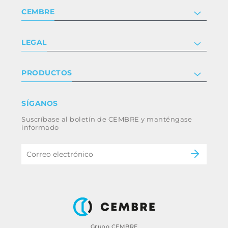
CEMBRE
Compañía
LEGAL
Certificaciones
Relaciones con inversores
Política de privacidad y cookies
PRODUCTOS
Trabaja con nosotros
Términos y condiciones
Renuncia
Industria
SÍGANOS
Whistleblowing
Ferrocarril
Suscríbase al boletín de CEMBRE y manténgase
Código ético y política anticorrupción del
Energía
informado
grupo
eMobility
B2B Disclaimer
Grupo CEMBRE